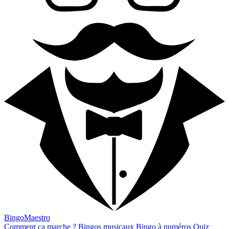
BingoMaestro
Comment ça marche ?
Bingos musicaux
Bingo à numéros
Quiz