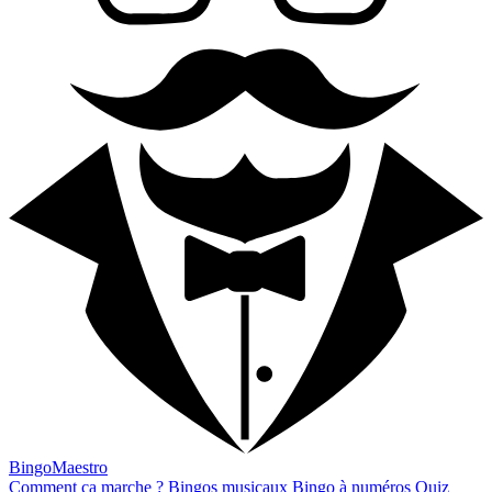
BingoMaestro
Comment ça marche ?
Bingos musicaux
Bingo à numéros
Quiz